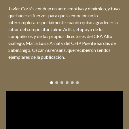
Javier Cortés condujo un acto emotivo y dinámico, y tuvo
que hacer esfuerzos para que la emoción no lo
interrumpiera, especialmente cuando quiso agradecer la
labor del compositor Jaime Arilla, el apoyo de los
compañeros y de los propios directores del CRA Alto
Gállego, María Luisa Arnal y del CEIP Puente Sardas de
Sabiñánigo, Óscar Aurensanz, que recibieron sendos
ejemplares de la publicación.