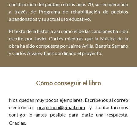
construcción del pantano en los años 70, su recuperación
a través de Programa de rehabilitación de pueblos
abandonados y su actual uso educativo.
El texto de la historia así como el de las canciones ha sido
escrito por Javier Cortés mientras que la Música de la
obra ha sido compuesta por Jaime Arilla. Beatriz Serrano
y Carlos Álvarez han coordinado el proyecto.
Cómo conseguir el libro
Nos quedan muy pocos ejemplares. Escríbenos al correo
electrónico
prapirineo@gmail.com
y contactaremos
contigo lo antes posible para darte una respuesta.
mgmailail.comprapirineo@gmail.com
Gracias.